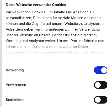
Diese Webseite verwendet Cookies
INTEGRIERTE 2-IN1-LÖSUNGEN:
Wir verwenden Cookies, um Inhalte und Anzeigen zu
personalisieren, Funktionen für soziale Medien anbieten zu
INSEKTEN- UND
können und die Zugriffe auf unsere Website zu analysieren.
SONNENSCHUTZ
Außerdem geben wir Informationen zu Ihrer Verwendung
unserer Website an unsere Partner für soziale Medien,
In vielen Fällen gibt es triftige Gründe,
den
Werbung und Analysen weiter. Unsere Partner führen diese
Insektenschutz mit einem außen liegenden
Informationen möglicherweise mit weiteren Daten
Sonnenschutz zu kombinieren
. Für diese Lösung
zusammen, die Sie ihnen bereitgestellt haben oder die sie im
eignen sich Rollläden und Außenjalousien. Diese
Rahmen Ihrer Nutzung der Dienste gesammelt haben.
Variante kommt infrage, wenn Sie zum ersten Mal
Einwilligungsauswahl
solche Sonnenschutzsysteme installieren oder Ihre
Notwendig
bisherigen Anlagen austauschen wollen.
Die
Vorteile dieser integrierten Systeme im
Präferenzen
Überblick:
einheitliche Optik
: Die Markenhersteller
Statistiken
stimmen sämtliche Bestandteile des