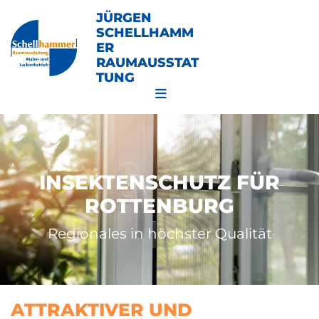
JÜRGEN
SCHELLHAMM
ER
RAUMAUSSTAT
TUNG
INSEKTENSCHUTZ FÜR
ROTTENBURG
Regionales in höchster Qualität
ATTRAKTIVER UND